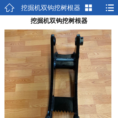



挖掘机双钩挖树根器
网站首页

挖掘机双钩挖树根器
产品展示
新闻资讯
发货实景
公司简介
厂房场景
在线留言
联系我们